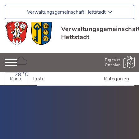
Verwaltungsgemeinschaft Hettstadt
Verwaltungsgemeinschaf
Hettstadt
Digitaler
Ortsplan
28 °C
Karte
Liste
Kategorien
Alle Adressen anzeigen
Bildung & Kinderbetreuung
Kinderhäuser Greußenheim
Dienstleistung
Kinderhäuser Hettstadt
Dienstleistung Greußenheim
Essen & Trinken
Schulen und Bildung
Dienstleistung Hettstadt