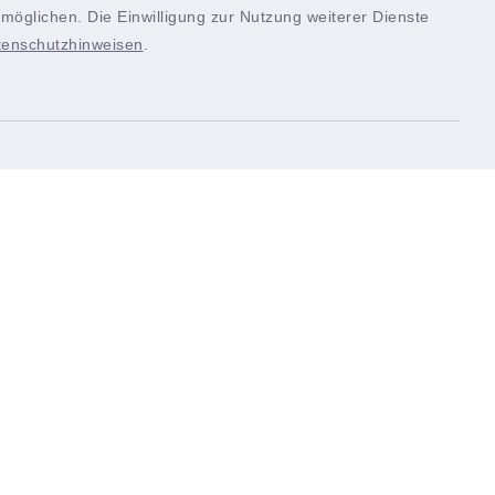
möglichen. Die Einwilligung zur Nutzung weiterer Dienste
tenschutzhinweisen
.
Quicklinks
nschaft
Landkreis Würzburg
tik