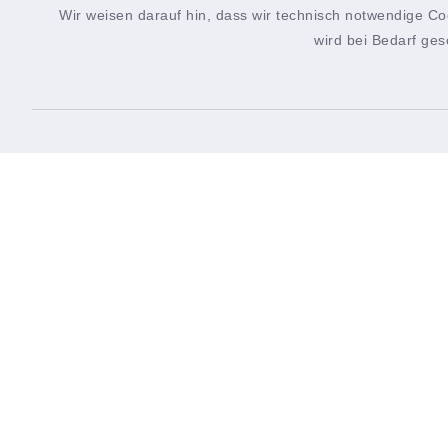
Wir weisen darauf hin, dass wir technisch notwendige Co
wird bei Bedarf ges
Verwaltungsgemeinsch
Verwaltungsgemeinschaft
Öffn
Hettstadt
Montag
Rathausplatz 2
8.00-1
97265 Hettstadt
Donner
0931 46861-0
rathaus@hettstadt.de
15.00-