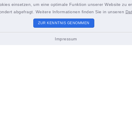
okies einsetzen, um eine optimale Funktion unserer Website zu er
ondert abgefragt. Weitere Informationen finden Sie in unseren
Da
ZUR KENNTNIS GENOMMEN
aft Hettstadt
Impressum
ungszeiten
Sitemap
 bis Freitag:
Die Verwaltungsgemei
2.00 Uhr
Bürgerservice und Poli
stags zusätzlich
Mitgliedsgemeinden
18.00 Uhr