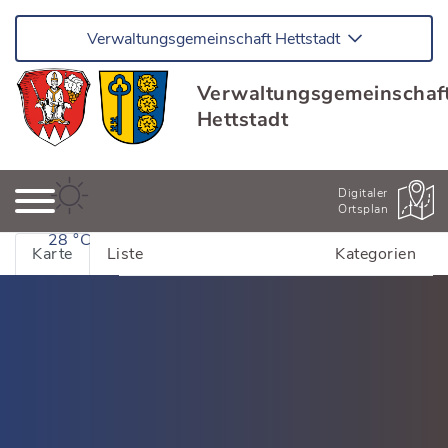
Verwaltungsgemeinschaft Hettstadt
Verwaltungsgemeinschaf
Hettstadt
Digitaler
Ortsplan
28 °C
Karte
Liste
Kategorien
Alle Adressen anzeigen
Bildung & Kinderbetreuung
Kinderhäuser Greußenheim
Dienstleistung
Kinderhäuser Hettstadt
Dienstleistung Greußenheim
Essen & Trinken
Schulen und Bildung
Dienstleistung Hettstadt