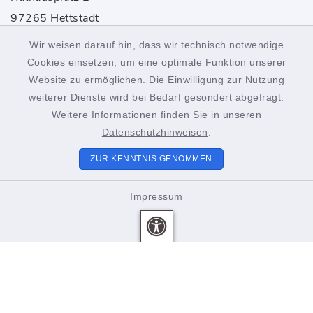
97265 Hettstadt
Wir weisen darauf hin, dass wir technisch notwendige
0931 46861-0
Cookies einsetzen, um eine optimale Funktion unserer
rathaus@hettstadt.de
Website zu ermöglichen. Die Einwilligung zur Nutzung
weiterer Dienste wird bei Bedarf gesondert abgefragt.
Weitere Informationen finden Sie in unseren
Öffnungszeiten
Datenschutzhinweisen
.
Montag bis Freitag:
ZUR KENNTNIS GENOMMEN
8.00-12.00 Uhr
Impressum
Donnerstags zusätzlich
15.00-18.00 Uhr
Unsere Mitarbeiter beraten Sie gerne. Vereinbaren Sie
einen Termin!