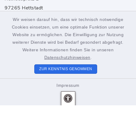
97265 Hettstadt
Wir weisen darauf hin, dass wir technisch notwendige
0931 46861-0
Cookies einsetzen, um eine optimale Funktion unserer
rathaus@hettstadt.de
Website zu ermöglichen. Die Einwilligung zur Nutzung
weiterer Dienste wird bei Bedarf gesondert abgefragt.
Weitere Informationen finden Sie in unseren
Öffnungszeiten
Datenschutzhinweisen
.
Montag bis Freitag:
ZUR KENNTNIS GENOMMEN
8.00-12.00 Uhr
Impressum
Donnerstags zusätzlich
15.00-18.00 Uhr
Unsere Mitarbeiter beraten Sie gerne. Vereinbaren Sie
einen Termin!