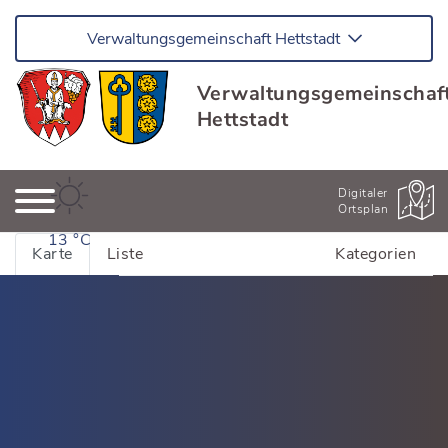
Verwaltungsgemeinschaft Hettstadt
Verwaltungsgemeinschaf
Hettstadt
Digitaler
Ortsplan
13 °C
Karte
Liste
Kategorien
Alle Adressen anzeigen
Bildung & Kinderbetreuung
Kinderhäuser Greußenheim
Dienstleistung
Kinderhäuser Hettstadt
Dienstleistung Greußenheim
Essen & Trinken
Schulen und Bildung
Dienstleistung Hettstadt