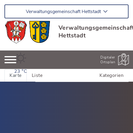
Verwaltungsgemeinschaft Hettstadt
Verwaltungsgemeinschaf
Hettstadt
Digitaler
Ortsplan
23 °C
Karte
Liste
Kategorien
Alle Adressen anzeigen
Bildung & Kinderbetreuung
Kinderhäuser Greußenheim
Dienstleistung
Kinderhäuser Hettstadt
Dienstleistung Greußenheim
Essen & Trinken
Schulen und Bildung
Dienstleistung Hettstadt