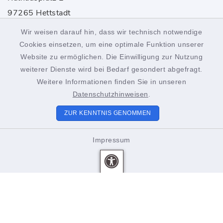
97265 Hettstadt
Wir weisen darauf hin, dass wir technisch notwendige
0931 46861-0
Cookies einsetzen, um eine optimale Funktion unserer
rathaus@hettstadt.de
Website zu ermöglichen. Die Einwilligung zur Nutzung
weiterer Dienste wird bei Bedarf gesondert abgefragt.
Weitere Informationen finden Sie in unseren
Öffnungszeiten
Datenschutzhinweisen
.
Montag bis Freitag:
ZUR KENNTNIS GENOMMEN
8.00-12.00 Uhr
Impressum
Donnerstags zusätzlich
15.00-18.00 Uhr
Unsere Mitarbeiter beraten Sie gerne. Vereinbaren Sie
einen Termin!