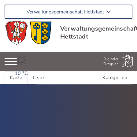
Verwaltungsgemeinschaft Hettstadt
Verwaltungsgemeinschaf
Hettstadt
Digitaler
Ortsplan
10 °C
Karte
Liste
Kategorien
Alle Adressen anzeigen
Bildung & Kinderbetreuung
Kinderhäuser Greußenheim
Dienstleistung
Kinderhäuser Hettstadt
Dienstleistung Greußenheim
Essen & Trinken
Schulen und Bildung
Dienstleistung Hettstadt