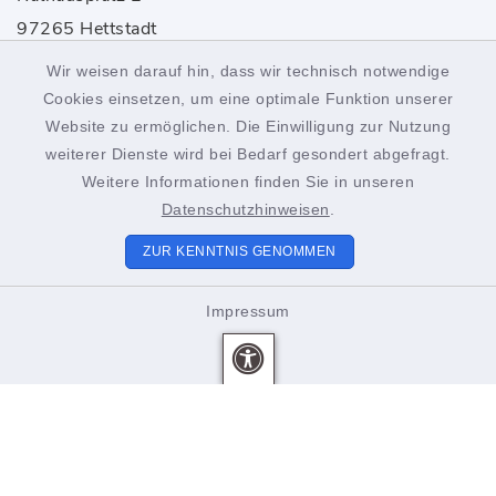
97265 Hettstadt
Wir weisen darauf hin, dass wir technisch notwendige
0931 46861-0
Cookies einsetzen, um eine optimale Funktion unserer
rathaus@hettstadt.de
Website zu ermöglichen. Die Einwilligung zur Nutzung
weiterer Dienste wird bei Bedarf gesondert abgefragt.
Weitere Informationen finden Sie in unseren
Öffnungszeiten
Datenschutzhinweisen
.
Montag bis Freitag:
ZUR KENNTNIS GENOMMEN
8.00-12.00 Uhr
Impressum
Donnerstags zusätzlich
15.00-18.00 Uhr
Unsere Mitarbeiter beraten Sie gerne. Vereinbaren Sie
einen Termin!