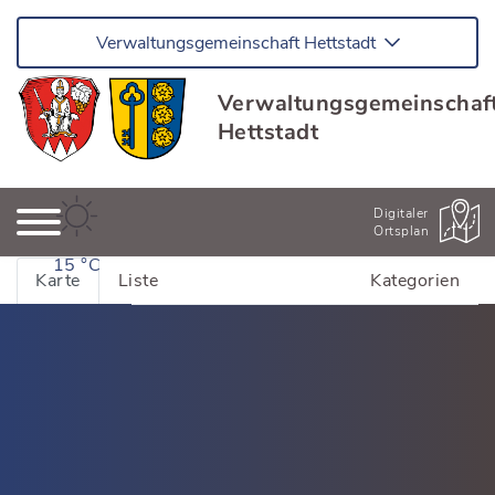
Verwaltungsgemeinschaft Hettstadt
Verwaltungsgemeinschaf
Hettstadt
Digitaler
Ortsplan
15 °C
Karte
Liste
Kategorien
Alle Adressen anzeigen
Bildung & Kinderbetreuung
Kinderhäuser Greußenheim
Dienstleistung
Kinderhäuser Hettstadt
Dienstleistung Greußenheim
Essen & Trinken
Schulen und Bildung
Dienstleistung Hettstadt