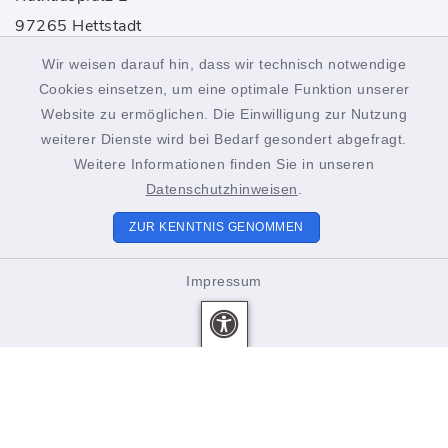
97265 Hettstadt
Wir weisen darauf hin, dass wir technisch notwendige
0931 46861-0
Cookies einsetzen, um eine optimale Funktion unserer
rathaus@hettstadt.de
Website zu ermöglichen. Die Einwilligung zur Nutzung
weiterer Dienste wird bei Bedarf gesondert abgefragt.
Weitere Informationen finden Sie in unseren
Öffnungszeiten
Datenschutzhinweisen
.
Montag bis Freitag:
ZUR KENNTNIS GENOMMEN
8.00-12.00 Uhr
Impressum
Donnerstags zusätzlich
15.00-18.00 Uhr
Unsere Mitarbeiter beraten Sie gerne. Vereinbaren Sie
einen Termin!