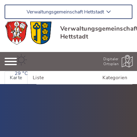
Verwaltungsgemeinschaft Hettstadt
Verwaltungsgemeinschaf
Hettstadt
Digitaler
Ortsplan
29 °C
Karte
Liste
Kategorien
Alle Adressen anzeigen
Bildung & Kinderbetreuung
Kinderhäuser Greußenheim
Dienstleistung
Kinderhäuser Hettstadt
Dienstleistung Greußenheim
Essen & Trinken
Schulen und Bildung
Dienstleistung Hettstadt