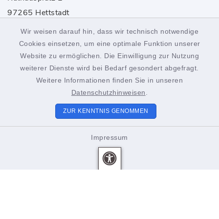
97265 Hettstadt
Wir weisen darauf hin, dass wir technisch notwendige
0931 46861-0
Cookies einsetzen, um eine optimale Funktion unserer
rathaus@hettstadt.de
Website zu ermöglichen. Die Einwilligung zur Nutzung
weiterer Dienste wird bei Bedarf gesondert abgefragt.
Weitere Informationen finden Sie in unseren
Öffnungszeiten
Datenschutzhinweisen
.
Montag bis Freitag:
ZUR KENNTNIS GENOMMEN
8.00-12.00 Uhr
Impressum
Donnerstags zusätzlich
15.00-18.00 Uhr
Unsere Mitarbeiter beraten Sie gerne. Vereinbaren Sie
einen Termin!