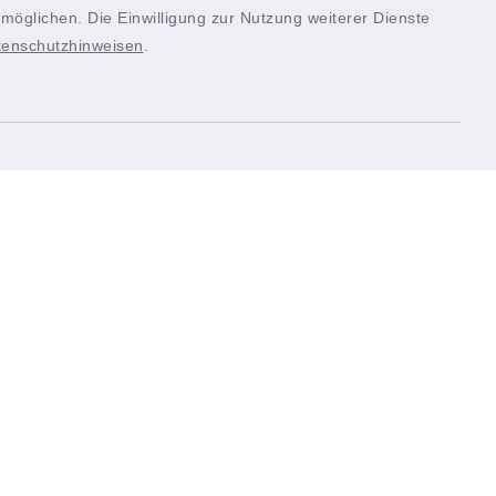
möglichen. Die Einwilligung zur Nutzung weiterer Dienste
tenschutzhinweisen
.
Quicklinks
nschaft
Landkreis Würzburg
tik