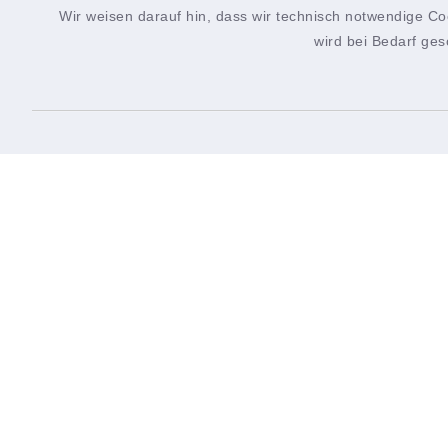
Wir weisen darauf hin, dass wir technisch notwendige Co
wird bei Bedarf ges
Verwaltungsgemeinsch
Verwaltungsgemeinschaft
Öffn
Hettstadt
Montag
Rathausplatz 2
8.00-1
97265 Hettstadt
Donner
0931 46861-0
rathaus@hettstadt.de
15.00-