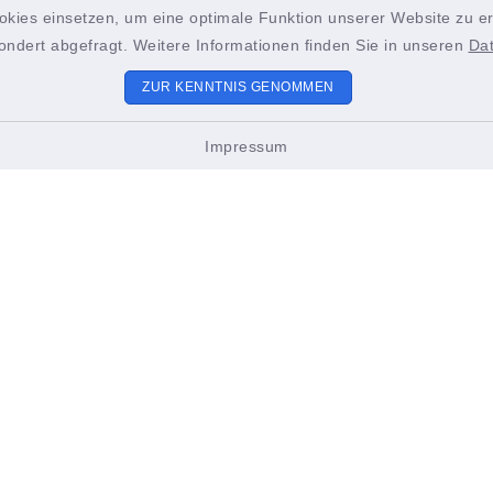
okies einsetzen, um eine optimale Funktion unserer Website zu er
ondert abgefragt. Weitere Informationen finden Sie in unseren
Da
ZUR KENNTNIS GENOMMEN
aft Hettstadt
Impressum
ungszeiten
Sitemap
 bis Freitag:
Die Verwaltungsgemei
2.00 Uhr
Bürgerservice und Poli
stags zusätzlich
Mitgliedsgemeinden
18.00 Uhr