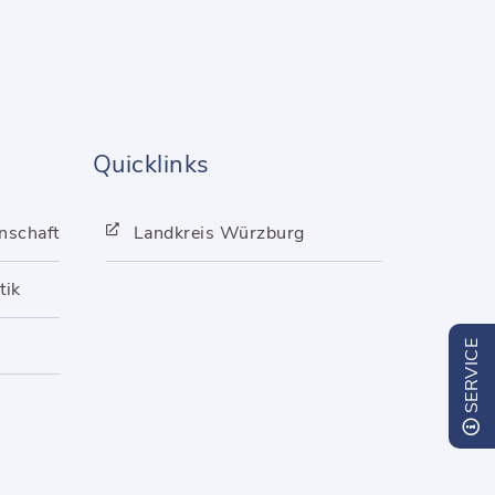
Quicklinks
nschaft
Landkreis Würzburg
tik
SERVICE
Panel